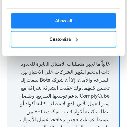
عملياتها على مستوى العالم. إلا أن عمليات
التحقق واسعة النطاق والعمليات العابرة
للحدود شكلت تحديًا رئيسيًا: ضمان الالتزام
Allow all
الكامل بالمتطلبات التنظيمية لمكافحة غسل
الأموال والتحقق من الهوية في مختلف البلدان.
Customize
الحاجة إلى السرعة والامتثال والعمليات
المرنة
غالباً ما تُجبر متطلبات الامتثال العابرة للحدود
ذات الحجم الكبير الشركات على الاختيار بين
السرعة والأمان. إلا أن شركة Bots سعت إلى
تحقيق كليهما. وقد عقدت الشركة شراكة مع
ComplyCube لدعم توسعها السريع. وبفضل
سير العمل الآلي الذي لا يتطلب كتابة أكواد أو
يتطلب كتابة أكواد قليلة، تمكنت Bots من
تبسيط عمليات فحص مكافحة غسل الأموال،