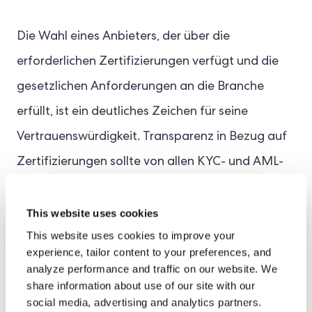
Die Wahl eines Anbieters, der über die
erforderlichen Zertifizierungen verfügt und die
gesetzlichen Anforderungen an die Branche
erfüllt, ist ein deutliches Zeichen für seine
Vertrauenswürdigkeit. Transparenz in Bezug auf
Zertifizierungen sollte von allen KYC- und AML-
Anbietern gewährleistet werden. Darüber hinaus
kann die Suche nach vertrauenswürdigen
This website uses cookies
This website uses cookies to improve your
Branchenauszeichnungen wie dem RegTech 100
experience, tailor content to your preferences, and
helfen, führende Anbieter im Markt zu
analyze performance and traffic on our website. We
share information about use of our site with our
identifizieren.
social media, advertising and analytics partners.