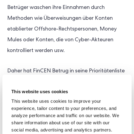
Betrüger waschen ihre Einnahmen durch
Methoden wie Überweisungen über Konten
etablierter Offshore-Rechtspersonen, Money
Mules oder Konten, die von Cyber-Akteuren
kontrolliert werden usw.
Daher hat FinCEN Betrug in seine Prioritätenliste
aufgenommen und berät die beteiligten
This website uses cookies
Organisationen. Diese Hinweise betonen die
This website uses cookies to improve your
Kompromittierung von E-Mail-Konten und
experience, tailor content to your preferences, and
Business Email Compromise (BEC).
analyze performance and traffic on our website. We
share information about use of our site with our
social media, advertising and analytics partners.