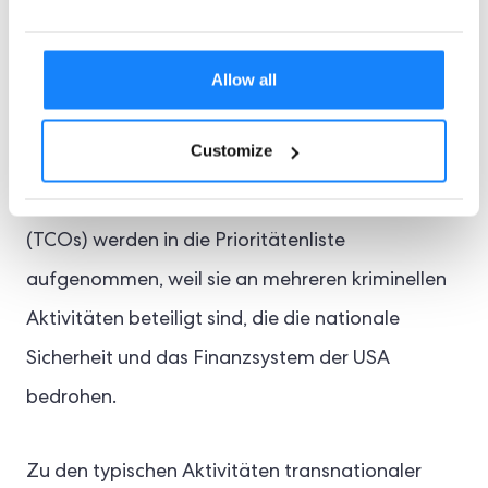
5. Aktivitäten
transnationaler
Allow all
krimineller
Organisationen
Customize
Transnationale, kriminelle Organisationen
(TCOs) werden in die Prioritätenliste
aufgenommen, weil sie an mehreren kriminellen
Aktivitäten beteiligt sind, die die nationale
Sicherheit und das Finanzsystem der USA
bedrohen.
Zu den typischen Aktivitäten transnationaler