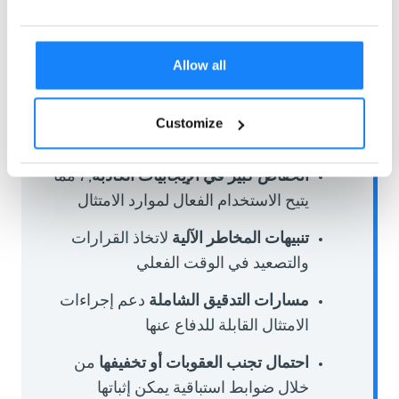
بفضل منصة ComplyCube، كان من الممكن
لعملية المراقبة المستمرة التي تقوم بها Block
Allow all
أن تحقق ما يلي:
كشف أسرع
من المعاملات المشبوهة
Customize
والتغيرات في مخاطر العملاء
انخفاض كبير في الإيجابيات الكاذبة
, ، مما
يتيح الاستخدام الفعال لموارد الامتثال
تنبيهات المخاطر الآلية
لاتخاذ القرارات
والتصعيد في الوقت الفعلي
مسارات التدقيق الشاملة
دعم إجراءات
الامتثال القابلة للدفاع عنها
احتمال تجنب العقوبات أو تخفيفها
من
خلال ضوابط استباقية يمكن إثباتها