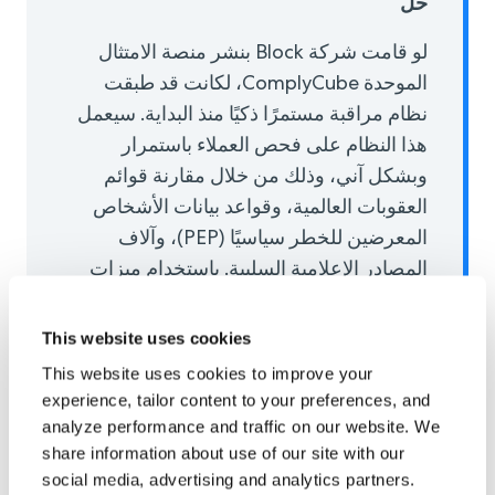
حل
لو قامت شركة Block بنشر منصة الامتثال
الموحدة ComplyCube، لكانت قد طبقت
نظام مراقبة مستمرًا ذكيًا منذ البداية. سيعمل
هذا النظام على فحص العملاء باستمرار
وبشكل آني، وذلك من خلال مقارنة قوائم
العقوبات العالمية، وقواعد بيانات الأشخاص
المعرضين للخطر سياسيًا (PEP)، وآلاف
المصادر الإعلامية السلبية. باستخدام ميزات
ComplyCube الديناميكية لتقييم المخاطر
والتنبيه السلوكي، لكان فريق الامتثال في
This website uses cookies
Block مجهزًا لتحديد التهديدات ومعالجتها
This website uses cookies to improve your
بشكل استباقي قبل أن تتفاقم إلى انتهاكات
experience, tailor content to your preferences, and
تنظيمية.
analyze performance and traffic on our website. We
share information about use of our site with our
حصيلة
social media, advertising and analytics partners.