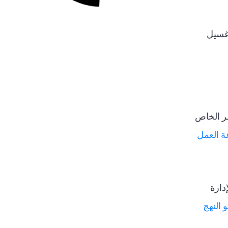
ة غسيل
طر الخاص
 العمل
دارة
و النهج