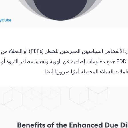
يجب أن يخضع العملاء ذوو المخاطر العالية، مثل الأشخاص السياسيين المعرضين ل
عالية المخاطر، للعناية الواجبة المعززة. يتضمن EDD جمع معلومات إضافية عن الهوية وتحديد مصادر الث
ات العملاء المحتملة أمرًا ضروريًا أيضًا.