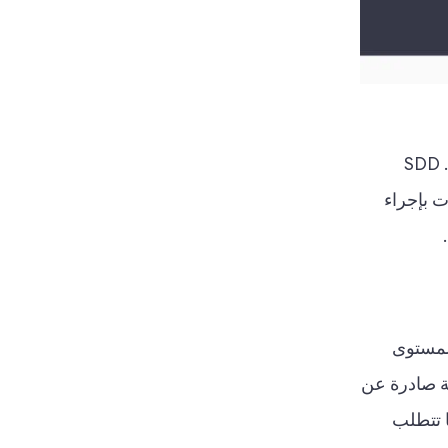
يتم تطبيق العناية الواجبة المبسطة عندما يكون هناك خطر منخفض للتورط في تمويل الإرهاب أو غسل الأموال. SDD
 بإجراء
 المستوى
ية صادرة عن
ا تتطلب