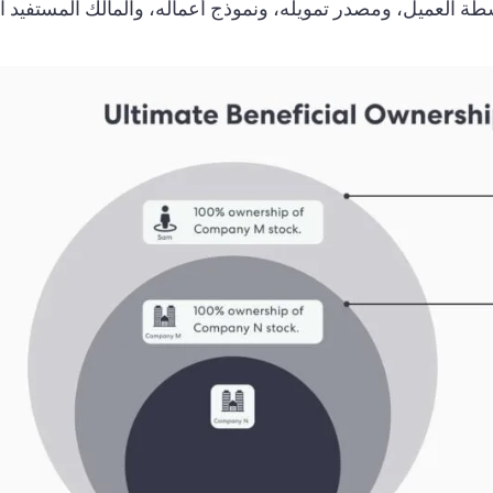
شطة العميل، ومصدر تمويله، ونموذج أعماله، والمالك المستفيد ال