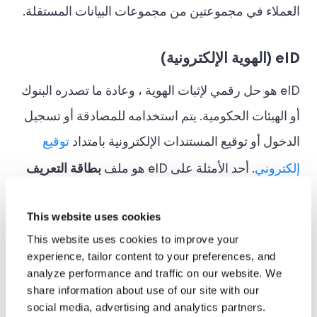
العملاء في مجموعتين من مجموعات البيانات المستقلة.
eID (الهوية الإلكترونية)
eID هو حل رقمي لإثبات الهوية ، وعادة ما تصدره البنوك
أو الهيئات الحكومية. يتم استخدامه للمصادقة أو تسجيل
الدخول أو توقيع المستندات الإلكترونية بامتداد
توقيع
بطاقة التعريف
إلكتروني
. أحد الأمثلة على eID هو ملف
الإلكترونية
eIC
(
) ، وهي بطاقة مادية يمكن استخدامها
This website uses cookies
لتحديد الهوية أو المصادقة عبر الإنترنت أو دون الاتصال
This website uses cookies to improve your
بالإنترنت. شكل آخر من أشكال eID هو معرف البنك
experience, tailor content to your preferences, and
analyze performance and traffic on our website. We
السويدي ، الذي يعرض الاسم الذي تم التحقق منه ورقم
share information about use of our site with our
الهوية الوطنية للمستخدم النهائي.
social media, advertising and analytics partners.