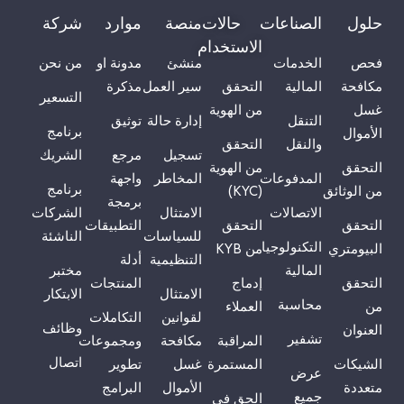
حلول
الصناعات
حالات
منصة
موارد
شركة
الاستخدام
فحص
الخدمات
منشئ
مدونة او
من نحن
مكافحة
المالية
التحقق
سير العمل
مذكرة
التسعير
غسل
من الهوية
التنقل
إدارة حالة
توثيق
برنامج
الأموال
والنقل
التحقق
تسجيل
مرجع
الشريك
التحقق
من الهوية
المدفوعات
المخاطر
واجهة
برنامج
من الوثائق
(KYC)
برمجة
الاتصالات
الامتثال
الشركات
التحقق
التحقق
التطبيقات
للسياسات
الناشئة
التكنولوجيا
البيومتري
من KYB
التنظيمية
أدلة
المالية
مختبر
التحقق
إدماج
المنتجات
الامتثال
الابتكار
محاسبة
من
العملاء
لقوانين
التكاملات
وظائف
العنوان
تشفير
المراقبة
مكافحة
ومجموعات
اتصال
الشيكات
المستمرة
غسل
تطوير
عرض
متعددة
الأموال
البرامج
جميع
الحق في