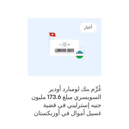
أخبار
غُرِّم بنك لومبارد أودير
السويسري مبلغ 173.6 مليون
جنيه إسترليني في قضية
غسيل أموال في أوزبكستان