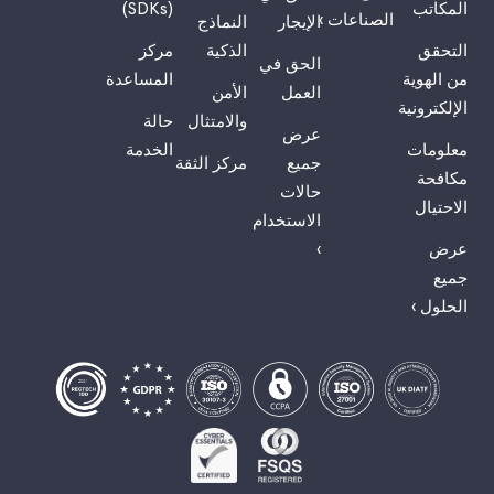
المكاتب
(SDKs)
الصناعات ›
الإيجار
النماذج
التحقق
الذكية
مركز
الحق في
من الهوية
المساعدة
العمل
الأمن
الإلكترونية
والامتثال
حالة
عرض
معلومات
الخدمة
جميع
مركز الثقة
مكافحة
حالات
الاحتيال
الاستخدام
عرض
›
جميع
الحلول ›