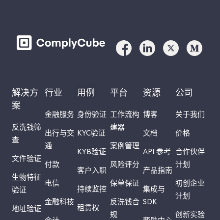
解决方
行业
用例
平台
资源
公司
案
金融服务
身份验证
工作流构
博客
关于我们
反洗钱筛
建器
出行与交
KYC验证
文档
价格
查
通
案例管理
KYB验证
API 参考
合作伙伴
文件验证
付款
风险评分
计划
客户入职
产品指南
生物特征
电信
保单保证
初创企业
持续监控
集成与
验证
计划
金融科技
反洗钱合
SDK
租赁权
地址验证
规
创新实验