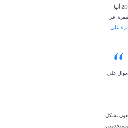
أثبتت الأنظمة التنظيمية والهيئات الإقليمية على غرار فرقة العمل المعنية بالإجراءات المالية (FATF) في عام 2023 أنها
شفرة. في
تمرة على
أموال على
تبعون بشكل
لمستخدمين.