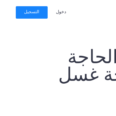
دخول
التسجيل
لحاجة
حة غسل