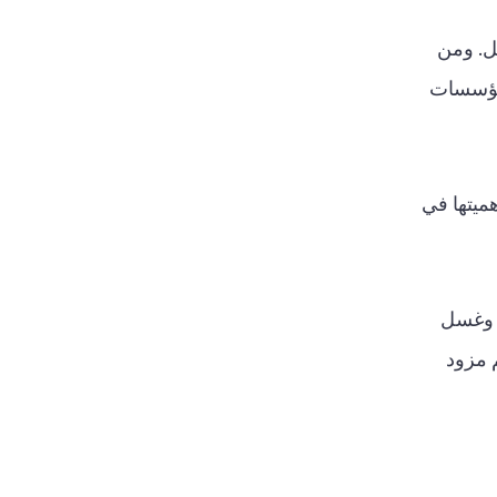
ل. ومن
لمؤسسات
هميتها في
ب وغسل
ُعرف أحيانًا باسم مزود