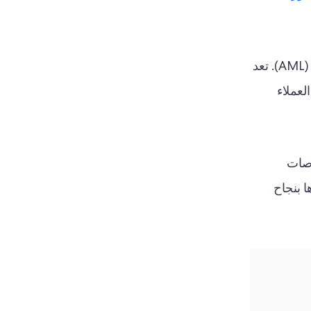
وذلك لأن الهيئات التنظيمية في جميع أنحاء العالم أدركت الحاجة إلى تنفيذ تدابير صارمة لمكافحة غسيل الأموال (AML). تعد
لعملاء
رصات
ا بنجاح