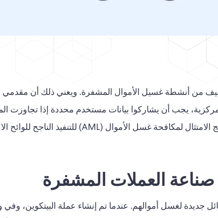
خفيف من أنشطة غسيل الأموال المشفرة. ويعني ذلك أن مقدمي
V)، مثل البورصات المركزية، يجب أن يشاركوا بيانات مستخدم محددة إذا تجاوزت ال
معينًا للقيمة. يوضح هذا الدليل مدى أهمية برنامج الامتثال لمكافحة غسل الأموال (AML) للتنفيذ الن
 صناعة العملات المشفرة
ئل جديدة لغسل أموالهم. عندما تم إنشاء عملة البيتكوين، وفي