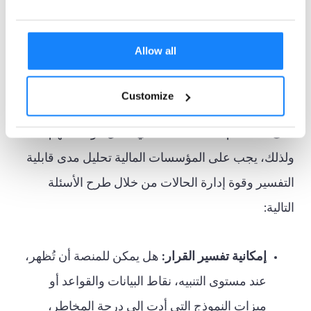
لماذا أغلق المحققون القضايا
كيفية إدارة نماذج التعلم الآلي
Allow all
يُعدّ هذا الأمر بالغ الأهمية لتجنب العقوبات التنظيمية، لا
Customize
سيما مع تشجيع قادة الامتثال وإدارة المخاطر (89%)
على استخدام الذكاء الاصطناعي داخل مؤسساتهم.
ولذلك، يجب على المؤسسات المالية تحليل مدى قابلية
التفسير وقوة إدارة الحالات من خلال طرح الأسئلة
التالية:
إمكانية تفسير القرار:
هل يمكن للمنصة أن تُظهر،
عند مستوى التنبيه، نقاط البيانات والقواعد أو
ميزات النموذج التي أدت إلى درجة المخاطر،