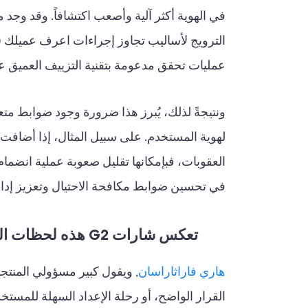
في الهوية أكثر آلية وأصعب اكتشافاً. وقد وجد
عمليات تحقق مدعومة بتقنية التزييف العميق عبر
ونتيجةً لذلك، يُبرز هذا ضرورة وجود ضوابط متع
لهوية المستخدم. على سبيل المثال، إذا أضافت 
في تحسين ضوابط مكافحة الاحتيال وتعزيز إد
تعكس شارات G2 هذه لحظات العملاء التي تجتمع فيها الثقة والسرعة والامتثال.
هاري فاراثاراسان