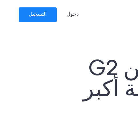
دخول
التسجيل
جوائز ComplyCube من G2