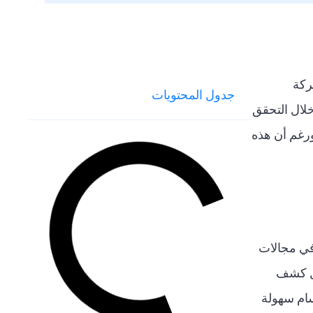
ة لشركة
جدول المحتويات
. من خلال التحقق
بثقة تامة. ورغم أن هذه
وسامًا. وقد أشادت G2 بأداء ComplyCube المتميز في مجالات
 في مجال كشف
ووسام سهولة