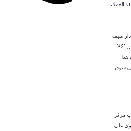
 مكافحة غسل الأموال المزدحم، تُشير هذه التقييمات من G2 إلى ثقة العملاء
صيف 2026 لشركة G2. فقد تضمنت إصدار صيف
2026 لشركة G2 ما مجموعه 27,340 تقريرًا، بعد إضافة 323 تقريرًا في الربع الأخير. كما أشارت الشركة إلى أن 21%
شركة G2 على 11 شارة ريادة هذا
 في سوق
 مركز
جمالي سنوي على