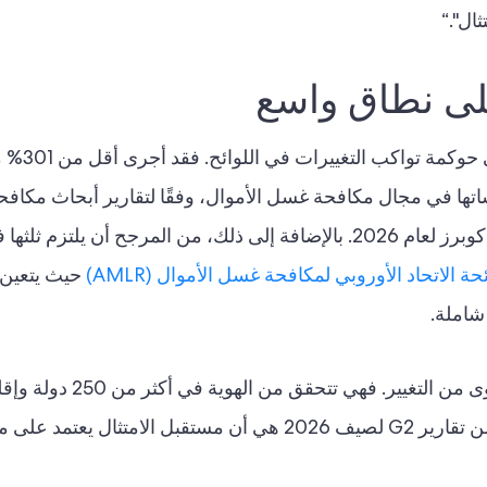
ال".“
لى نطاق واسع
ومع ذلك، تحتاج الشركات الخاضعة للتنظيم إلى حوكمة 
رساتها في مجال مكافحة غسل الأموال، وفقًا لتقارير أبحاث مكا
الأموال الصادرة عن شركة برايس ووترهاوس كوبرز لعام 2026. بالإضافة إلى ذلك، من المرجح أن ي
ئحة الاتحاد الأوروبي لمكافحة غسل الأموال (AMLR)
حيث يتعين
شاملة.
صُممت منصة ComplyCube لدعم هذا المستوى من التغيير
آلاف الأنواع من وثائق الهوية. والخلاصة الأهم من تقارير G2 لصيف 2026 هي أن مستقبل الامتثال 