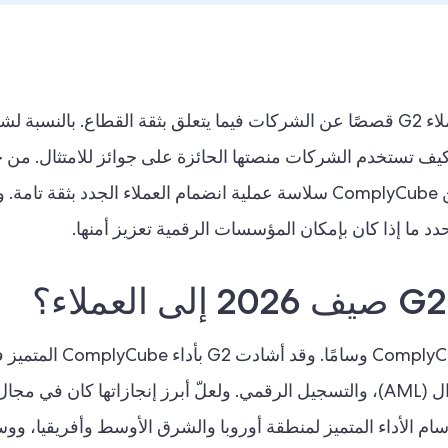
لندن، 2 يونيو 2026 - عادةً ما تُصوّر تقييمات عملاء G2 قصصًا عن الشركات فيما يتعلق بثقة القطاع. بالنسب
ComplyCu، يُظهر تقرير G2 لصيف 2026 كيف تستخدم الشركات منصتها الحائزة على جوائز للامتثال
من الهويات وفحص المخاطر أو الاحتيال، تضمن ComplyCube سلاسة عملية انضمام العملاء الجدد 
تُحدد ما إذا كان بإمكان المؤسسات الرقمية تعزيز أمنها.
في تقارير G2 لصيف 2026، حصدت ComplyCube 280 
التحقق من الهوية (IDV)، ومكافحة غسل الأموال (AML)، والتسجيل الرقمي. ولعلّ أبرز إنجازاتها كان
يدة، من بينها وسام الأداء المتميز لمنطقة أوروبا والشرق الأوسط وأفريقيا، 