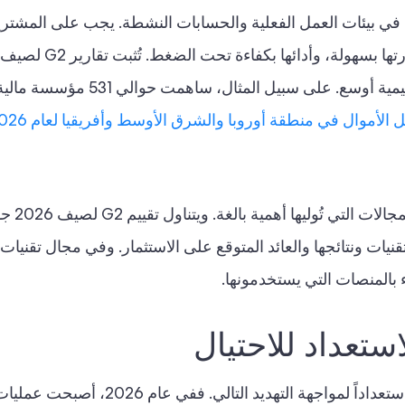
الامتثال تُقيّم في بيئات العمل الفعلية والحسابات النشطة. يجب على المش
أموال في منطقة أوروبا والشرق الأوسط وأفريقيا لعام 2026
تميل فرق الامتثال 
قنيات ونتائجها والعائد المتوقع على الاستثمار. وفي مجال تقنيات ا
 بالمنصات التي يستخدمونها.
ستعداد للاحتيال
مع ذلك، لا يكون دليل العملاء فعالاً إلا إذا أظهر استعداداً لمواجهة التهديد ا