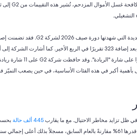
الإدارة للشركات الصغيرة. وفي سوق برامج
 التشغيلي.
يُعدّ هذا السياق بالغ الأهمية نظرًا للمنافسة الشديدة التي شهدتها دورة 
فقط من مزودي البرامج على منصة G2 حصلوا على شارة "الريادة". وقد حافظت 
ظى بأهمية أكبر في هذه الفئات الأساسية، في حين يصعب التميّز
ع في ظل تزايد مخاطر الاحتيال. مع ما يقارب
445 ألف حالة
بحسب
معلومات الاحتيال (Cifas)، يُشير هذا إلى زيادة قدرها 61% مقارنةً بالعام السابق، مسجلاً بذلك أعلى إ