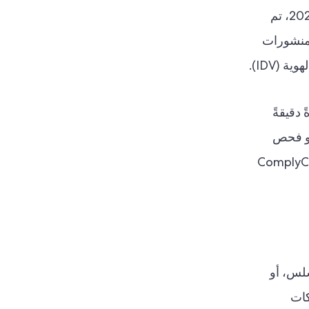
في أبريل 2026، تم
ت هذه المنشورات
(IDV).
دقيقةً
أو فحص
 عملية انضمام المستخدمين الجدد. لهذا السبب، تُساهم مجموعة منتجات ComplyCube
كامل السلس، أو
تقدره الشركات