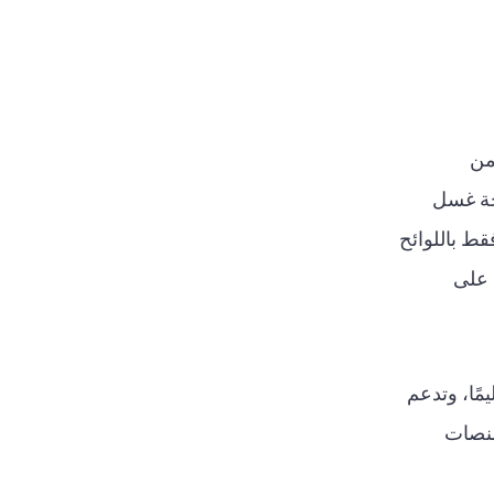
تواكب التغييرات في اللوائح. فقد أجرى أقل من 301% من
فحة غسل
لتزم ثلثها فقط باللوائح
 على
. فهي تتحقق من الهوية في أكثر من 250 دولة وإقليمًا، وتدعم
يعتمد على منصات