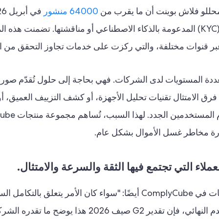
 محللو فلاش بوينت أن ما يقرب من
64000 منشور
الترويج لأساليب تجاوز إجراءات اعرف عميلك (KYC) المدعومة بالذكاء الاصطناعي أو مناقشتها. تضمن
 قنوات مختلفة، والتي ركزت على خدمات تجاوز التحقق من الهوية 
ددة المستويات لدى الشركات. فهي بحاجة إلى حلول تُقدّم صورةً 
فرق الامتثال تقنيات تحليل الأجهزة، أو كشف التزييف العميق، 
العقوبات، فبإمكانها تقليل صعوبة
ارة مخاطر غسل الأموال بشكل عام.
, ويقول كبير مسؤولي المنتجات في ComplyCube أيضًا: "سواء كان الأمر يتعلق بالت
القرار الواضح، أو رحلة الإعداد السهلة للمستخدم النهائي، فإن تقدير G2 صيف 2026 هذا يوضح ما 