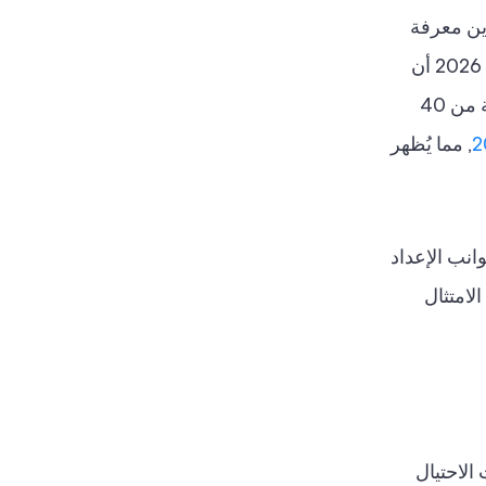
ترين معرفة
ما إذا كان بالإمكان تطبيق المنصة بسرعة، وإدارتها بسهولة، وأدائها بكفاءة تحت الضغط. تُثبت تقارير G2 لصيف 2026 أن
الفرق في جميع أنحاء العالم تواجه تغييرات تنظيمية أوسع. على سبيل المثال، ساهمت حوالي 531 مؤسسة مالية من 40
, مما يُظهر
إلى تقديم ملاحظاتها حول المجالات التي تُوليها أهمية بالغة. ويتناول تقييم G2 لصيف 2026 جوانب الإعداد
لامتثال
لتالي. ففي عام 2026، أصبحت عمليات الاحتيال