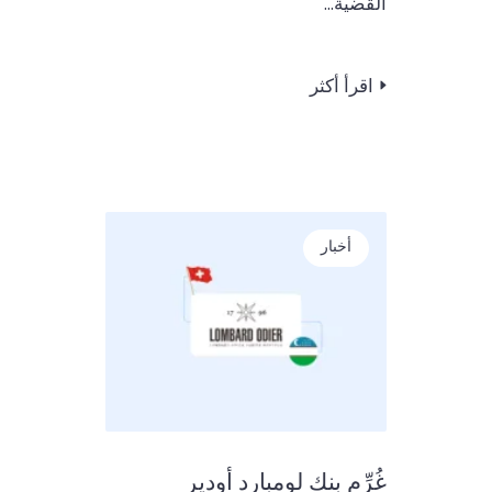
القضية...
اقرأ أكثر
أخبار
غُرِّم بنك لومبارد أودير