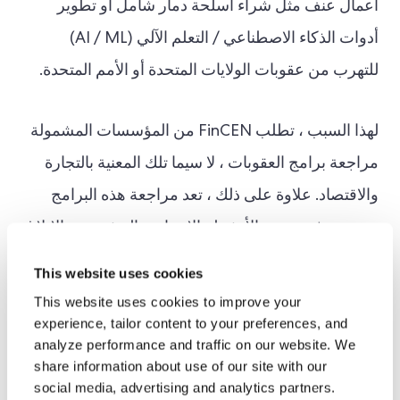
أعمال عنف مثل شراء أسلحة دمار شامل أو تطوير
أدوات الذكاء الاصطناعي / التعلم الآلي (AI / ML)
للتهرب من عقوبات الولايات المتحدة أو الأمم المتحدة.
لهذا السبب ، تطلب FinCEN من المؤسسات المشمولة
مراجعة برامج العقوبات ، لا سيما تلك المعنية بالتجارة
والاقتصاد. علاوة على ذلك ، تعد مراجعة هذه البرامج
ضرورية في تحديد الأنشطة الإجرامية المشبوهة والإبلاغ
عنها.
This website uses cookies
This website uses cookies to improve your
والأهم من ذلك ، يجب أن تؤدي المؤسسات المالية ،
experience, tailor content to your preferences, and
analyze performance and traffic on our website. We
خاصة تلك التي تسهل المعاملات الدولية
العناية الواجبة
share information about use of our site with our
تجاه العملاء (CDD)
بروتوكولات اعرف عميلك (KYC)
social media, advertising and analytics partners.