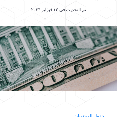
تم التحديث في
١٢ فبراير ٢٠٢٦
جدول المحتويات