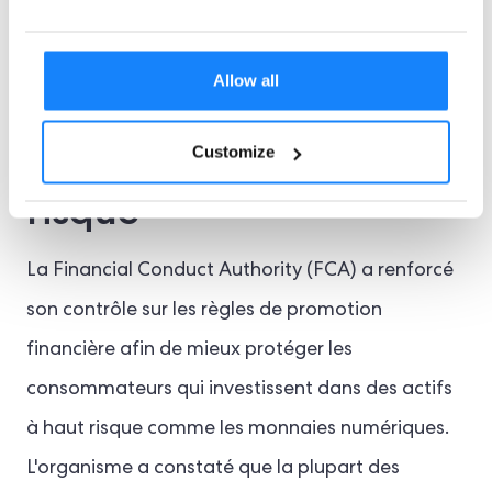
Le régime des
promotions financières
Allow all
pour les
investissements à haut
Customize
risque
La Financial Conduct Authority (FCA) a renforcé
son contrôle sur les règles de promotion
financière afin de mieux protéger les
consommateurs qui investissent dans des actifs
à haut risque comme les monnaies numériques.
L'organisme a constaté que la plupart des