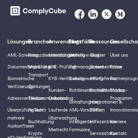
Lösungen
Branchen
Anwendungsfälle
Plattform
Ressourcen
Gesellscha
AML-Screening
Finanzdienstleistungen
Identitätsprüfung
Workflow-Builder
Blog
Über uns
Dokumentenprüfung
Mobilität und
KYC-Prüfung
Fallmanagement
Dokumentation
Preise
Transport
Biometrische
KYB-Verifizierung
Risikobewertung
API-Referenz
Partnerprog
Verifizierung
Zahlungen
Kunden-
Richtlinienkontrolle
Produktleitfäden
Startup-
Adressverifikation
Telekommunikation
Onboarding
Programm
Einhaltung der
Integrationen &
Überprüfung durch
FinTech
Laufende
AML-Vorschriften
SDKs
Innovationsl
mehrere
Überwachung
Buchhaltung
Intelligente
Hilfezentrum
Karriere
Auskunfteien
Mietrecht
Formulare
Krypto
Servicestatus
Kontakt