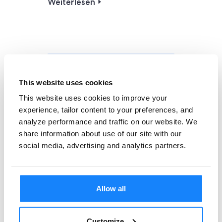
Weiterlesen
Anleitungen
This website uses cookies
This website uses cookies to improve your
experience, tailor content to your preferences, and
analyze performance and traffic on our website. We
share information about use of our site with our
social media, advertising and analytics partners.
Alterssicherung
erreichen – Lösung zur
Allow all
Online-
Altersüberprüfung
Customize