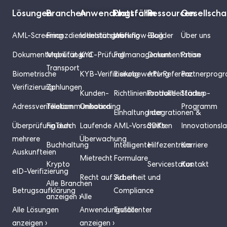
Lösungen
Branchen
Anwendungsfälle
Plattform
Ressourcen
Gesellscha
AML-Screening
Finanzdienstleistungen
Identitätsprüfung
Workflow-Builder
Blog
Über uns
Dokumentenprüfung
Mobilität und
KYC-Prüfung
Fallmanagement
Dokumentation
Preise
Transport
Biometrische
KYB-Verifizierung
Risikobewertung
API-Referenz
Partnerprog
Verifizierung
Zahlungen
Kunden-
Richtlinienkontrolle
Produktleitfäden
Startup-
Adressverifikation
Telekommunikation
Onboarding
Programm
Einhaltung der
Integrationen &
Überprüfung durch
FinTech
Laufende
AML-Vorschriften
SDKs
Innovationsl
mehrere
Überwachung
Buchhaltung
Intelligente
Hilfezentrum
Karriere
Auskunfteien
Mietrecht
Formulare
Krypto
Servicestatus
Kontakt
eID-Verifizierung
Recht auf Arbeit
Sicherheit und
Alle Branchen
Betrugsaufklärung
Compliance
anzeigen ›
Alle
Alle Lösungen
Anwendungsfälle
Trustcenter
anzeigen ›
anzeigen ›