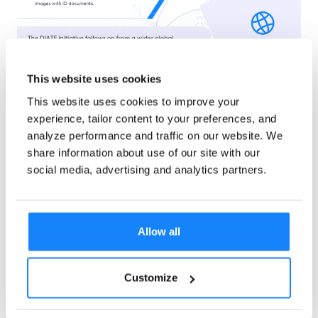
This website uses cookies
This website uses cookies to improve your
experience, tailor content to your preferences, and
Den Kampf gegen
analyze performance and traffic on our website. We
share information about use of our site with our
Betrug mit Software zur
social media, advertising and analytics partners.
Identitätsüberprüfung
fortsetzen
Allow all
Die Erlangung der UK DIATF-Zertifizierung ist für
Customize
unser Team ein bedeutender Erfolg und spiegelt
den hohen Standard unserer Plattform wider. Da