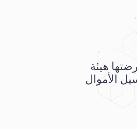
 فرضتها هيئة
حة غسيل الأموال