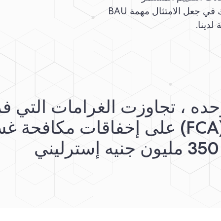
لمقاييس الامتثال الخاصة بشركتك. يمكننا مساعدتك في جعل الامتثال مهمة BAU
لدينا.
 عام 2021 وحده ، تجاوزت الغرامات التي
السلوك المالي (FCA) على إخفاقات مكاف
350 مليون جنيه إسترليني