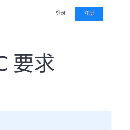
登录
注册
C 要求