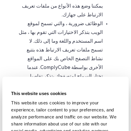
يمكننا وضع هذه الأنواع من ملفات تعريف
الارتباط على جهازك.
الوظائف ضرورية ، والتي تسمح لموقع
الويب بتذكر الاختيارات التي تقوم بها ، مثل
اسم المستخدم واللغة وما إلى ذلك. لا
تسمح ملفات تعريف الارتباط هذه بتتبع
نشاط التصفح الخاص بك على المواقع
الأخرى بواسطة ComplyCube. عندما
تختار السماح لمتصفحك بتذكر تفاصيل
تسجيل الدخول الخاصة بك ، فإنك توافق
This website uses cookies
على أنه يمكننا وضع هذه الأنواع من ملفات
This website uses cookies to improve your
تعريف الارتباط على جهازك.
experience, tailor content to your preferences, and
الاستهداف ضروري ، والذي يتم استخدامه
analyze performance and traffic on our website. We
لتقديم إعلانات أكثر صلة بالمستخدم
share information about use of our site with our
واهتماماته. بالنسبة للمستخدمين الذين
social media, advertising and analytics partners.