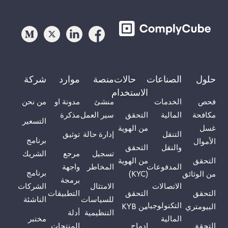
حلول
الصناعات
حالات
منصة
موارد
شركة
الاستخدام
فحص
الخدمات
منشئ
مدونة او
من نحن
مكافحة
المالية
التحقق
سير العمل
مذكرة
التسعير
غسل
من الهوية
التنقل
إدارة حالة
توثيق
برنامج
الأموال
والنقل
التحقق
تسجيل
مرجع
الشريك
التحقق
من الهوية
المدفوعات
المخاطر
واجهة
برنامج
من الوثائق
(KYC)
برمجة
الاتصالات
الامتثال
الشركات
التحقق
التحقق
التطبيقات
للسياسات
الناشئة
التكنولوجيا
البيومتري
من KYB
التنظيمية
أدلة
المالية
مختبر
التحقق
إدماج
المنتجات