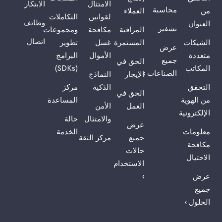
الامتثال
الابتكار
محاسبة
من
العملاء
لقوانين
التكاملات
وظائف
العنوان
تشفير
المراقبة
مكافحة
ومجموعات
اتصال
الشيكات
المستمرة
غسل
تطوير
عرض
متعددة
الأموال
البرامج
جميع
الحق في
المكاتب
(SDKs)
الصناعات ›
الإيجار
النماذج
التحقق
الذكية
مركز
الحق في
من الهوية
المساعدة
العمل
الأمن
الإلكترونية
والامتثال
حالة
عرض
معلومات
الخدمة
جميع
مركز الثقة
مكافحة
حالات
الاحتيال
الاستخدام
عرض
›
جميع
الحلول ›