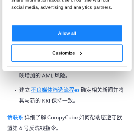
share information about use of our site with our
为员工制定培训计划，以涵盖增强的反洗钱要
social media, advertising and analytics partners.
求的影响，包括识别与扩大的上游犯罪清单相
关的可疑活动。
Allow all
在其内部程序和流程中重新评估现有的风险评
分方法和关键风险指标 (KRI)
Customize
查看全部
客户筛选
流程并重新调整阈值以反
映增加的 AML 风险。
建立
不良媒体筛选流程
es
确定相关新闻并将
其与新的 KRI 保持一致。
请联系
详细了解 CompyCube 如何帮助您遵守欧
盟第 6 号反洗钱指令。