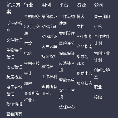
解决方
行业
用例
平台
资源
公司
案
金融服务
身份验证
工作流构
博客
关于我们
反洗钱筛
建器
出行与交
KYC验证
文档
价格
查
通
案例管理
KYB验证
API 参考
合作伙伴
文件验证
付款
风险评分
计划
客户入职
产品指南
生物特征
电信
保单保证
初创企业
持续监控
集成与
验证
计划
金融科技
反洗钱合
SDK
租赁权
地址验证
规
创新实验
会计
帮助中心
工作权利
跨局检查
室
智能表单
加密
服务状态
查看所有
电子身份
职业
安全与合
查看所有
用例 ›
验证
规
接触
行业 ›
欺诈情报
信任中心
查看所有