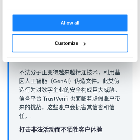
控
对于识别可疑活动或用户风险状况的变化至关重
要。.
Allow all
Customize
案例研究：篡改文件和虚假账户
人工智能如何侵蚀数字信任和声誉
不法分子正变得越来越精通技术，利用基
因人工智能（GenAI）伪造文件。此类伪
造行为对数字企业的安全构成巨大威胁。
信誉平台 TrustVerifi 也面临着虚假账户带
来的挑战，这些账户会损害其信誉和信
任。.
打击非法活动而不牺牲客户体验