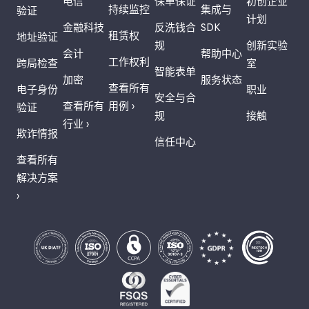
电信
保单保证
初创企业
持续监控
集成与
验证
计划
金融科技
反洗钱合
SDK
租赁权
地址验证
规
创新实验
会计
帮助中心
工作权利
跨局检查
室
智能表单
加密
服务状态
查看所有
电子身份
职业
安全与合
查看所有
用例 ›
验证
规
接触
行业 ›
欺诈情报
信任中心
查看所有
解决方案
›