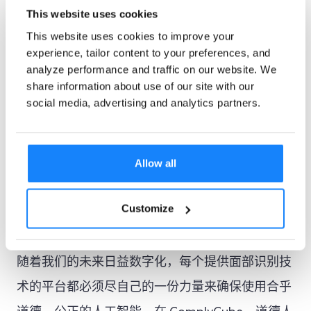
人工智能大修
：多样化人工智能开发团队和训
This website uses cookies
This website uses cookies to improve your
练数据，以创建更具包容性的系统。
experience, tailor content to your preferences, and
analyze performance and traffic on our website. We
问责制
：对人工智能系统实施严格的监督和偏
share information about use of our site with our
见测试。
social media, advertising and analytics partners.
“这是一个
可解决的问题”，
科技企业家艾莎·卡恩
Allow all
坚持认为，“但这需要承认问题并投入资源来解决
它。我们不能让世界上一半的人口在数字时代落
Customize
后。”
随着我们的未来日益数字化，每个提供面部识别技
术的平台都必须尽自己的一份力量来确保使用合乎