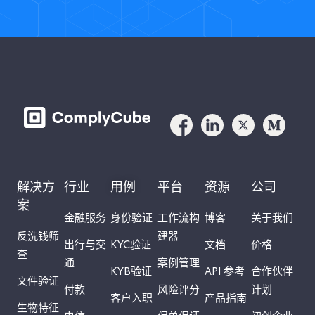
解决方
行业
用例
平台
资源
公司
案
金融服务
身份验证
工作流构
博客
关于我们
反洗钱筛
建器
出行与交
KYC验证
文档
价格
查
通
案例管理
KYB验证
API 参考
合作伙伴
文件验证
付款
风险评分
计划
客户入职
产品指南
生物特征