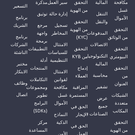
مكافحة
المالية
التحقق
سير العمل
مذكرة
التسعير
غسل
من الهوية
التنقل
إدارة حالة
توثيق
برنامج
الأموال
والنقل
التحقق
تسجيل
مرجع
الشريك
التحقق
من الهوية
المدفوعات
المخاطر
واجهة
برنامج
من الوثائق
(KYC)
برمجة
الاتصالات
الامتثال
الشركات
التحقق
التحقق
التطبيقات
للسياسات
الناشئة
التكنولوجيا
البيومتري
من KYB
التنظيمية
أدلة
المالية
مختبر
التحقق
إدماج
المنتجات
الامتثال
الابتكار
محاسبة
من
العملاء
لقوانين
التكاملات
وظائف
العنوان
تشفير
المراقبة
مكافحة
ومجموعات
اتصال
الشيكات
المستمرة
غسل
تطوير
عرض
متعددة
الأموال
البرامج
جميع
الحق في
المكاتب
(SDKs)
الصناعات ›
الإيجار
النماذج
التحقق
الذكية
مركز
الحق في
من الهوية
المساعدة
العمل
الأمن