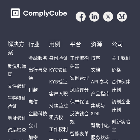
解决方
行业
用例
平台
资源
公司
案
金融服务
身份验证
工作流构
博客
关于我们
反洗钱筛
建器
出行与交
KYC验证
文档
价格
查
通
案例管理
KYB验证
API 参考
合作伙伴
文件验证
付款
风险评分
计划
客户入职
产品指南
生物特征
电信
保单保证
初创企业
持续监控
集成与
验证
计划
金融科技
反洗钱合
SDK
租赁权
地址验证
规
创新实验
会计
帮助中心
工作权利
跨局检查
室
智能表单
加密
服务状态