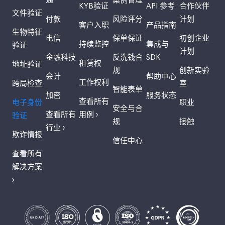
通
案例管理
KYB验证
API 参考
合作伙伴
文件验证
付款
风险评分
计划
客户入职
产品指南
生物特征
电信
保单保证
初创企业
持续监控
集成与
验证
计划
金融科技
反洗钱合
SDK
租赁权
地址验证
规
创新实验
会计
帮助中心
工作权利
跨局检查
室
智能表单
加密
服务状态
查看所有
电子身份
职业
安全与合
查看所有
用例 ›
验证
规
接触
行业 ›
欺诈情报
信任中心
查看所有
解决方案
›