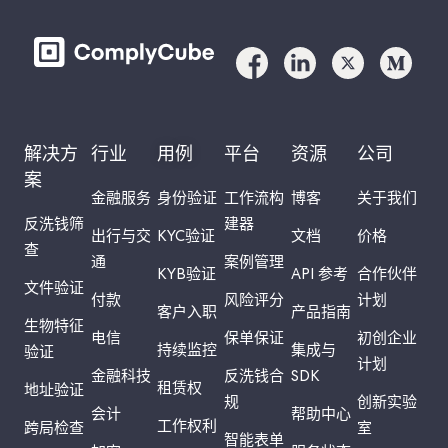
解决方
行业
用例
平台
资源
公司
案
金融服务
身份验证
工作流构
博客
关于我们
反洗钱筛
建器
出行与交
KYC验证
文档
价格
查
通
案例管理
KYB验证
API 参考
合作伙伴
文件验证
付款
风险评分
计划
客户入职
产品指南
生物特征
电信
保单保证
初创企业
持续监控
集成与
验证
计划
金融科技
反洗钱合
SDK
租赁权
地址验证
规
创新实验
会计
帮助中心
工作权利
跨局检查
室
智能表单