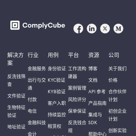
解决方
行业
用例
平台
资源
公司
案
金融服务
身份验证
工作流构
博客
关于我们
反洗钱筛
建器
出行与交
KYC验证
文档
价格
查
通
案例管理
KYB验证
API 参考
合作伙伴
文件验证
付款
风险评分
计划
客户入职
产品指南
生物特征
电信
保单保证
初创企业
持续监控
集成与
验证
计划
金融科技
反洗钱合
SDK
租赁权
地址验证
规
创新实验
会计
帮助中心