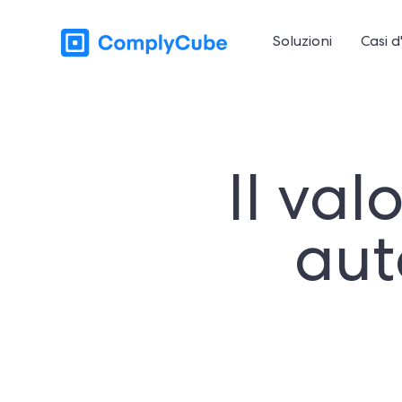
Soluzioni
Casi d
Il val
aut