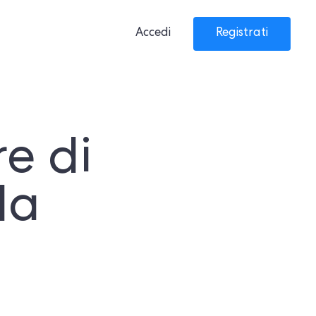
Accedi
Registrati
re di
la