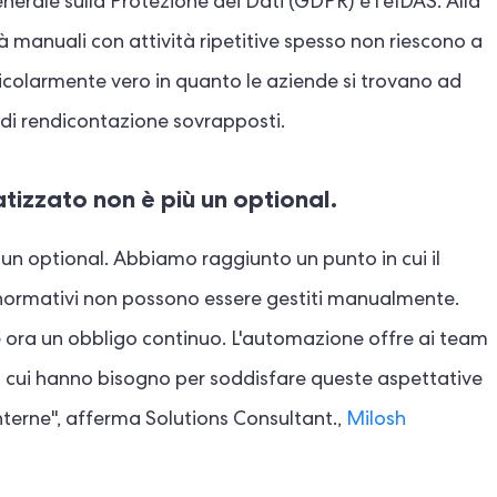
nerale sulla Protezione dei Dati (GDPR) e l'eIDAS. Alla
tà manuali con attività ripetitive spesso non riescono a
icolarmente vero in quanto le aziende si trovano ad
di rendicontazione sovrapposti.
tizzato non è più un optional.
un optional. Abbiamo raggiunto un punto in cui il
 normativi non possono essere gestiti manualmente.
 è ora un obbligo continuo. L'automazione offre ai team
a di cui hanno bisogno per soddisfare queste aspettative
interne", afferma Solutions Consultant.,
Milosh