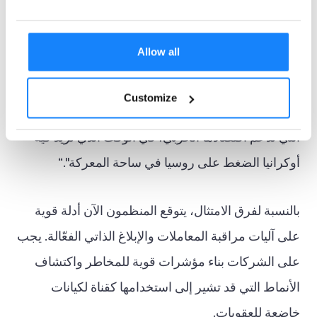
أشارت وزيرة الخارجية البريطانية، إيفيت كوبر، في بيان
Allow all
لها، إلى أن "المملكة المتحدة تعمل على تكييف وتعزيز
نهجها لاستهداف التكتيكات المتطورة التي تستخدمها
Customize
روسيا للتهرب من القيود. ونحن نستهدف البنية التحتية
التي تدعم اقتصادها الحربي، في الوقت الذي تزيد فيه
أوكرانيا الضغط على روسيا في ساحة المعركة".“
بالنسبة لفرق الامتثال، يتوقع المنظمون الآن أدلة قوية
على آليات مراقبة المعاملات والإبلاغ الذاتي الفعّالة. يجب
على الشركات بناء مؤشرات قوية للمخاطر واكتشاف
الأنماط التي قد تشير إلى استخدامها كقناة لكيانات
خاضعة للعقوبات.