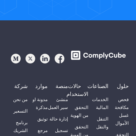
حلول
الصناعات
حالات
منصة
موارد
شركة
الاستخدام
فحص
الخدمات
منشئ
مدونة او
من نحن
مكافحة
المالية
التحقق
سير العمل
مذكرة
التسعير
غسل
من الهوية
التنقل
إدارة حالة
توثيق
برنامج
الأموال
والنقل
التحقق
تسجيل
مرجع
الشريك
التحقق
من الهوية