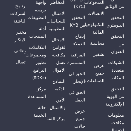
المدفوعات
المخاطر
واجهة
برنامج
من الوثائق
(KYC)
برمجة
الاتصالات
الامتثال
الشركات
التحقق
التحقق
التطبيقات
للسياسات
الناشئة
التكنولوجيا
البيومتري
من KYB
التنظيمية
أدلة
المالية
مختبر
التحقق
إدماج
المنتجات
الامتثال
الابتكار
محاسبة
من
العملاء
لقوانين
التكاملات
وظائف
العنوان
تشفير
المراقبة
مكافحة
ومجموعات
اتصال
الشيكات
المستمرة
غسل
تطوير
عرض
متعددة
الأموال
البرامج
جميع
الحق في
المكاتب
(SDKs)
الصناعات ›
الإيجار
النماذج
التحقق
الذكية
مركز
الحق في
من الهوية
المساعدة
العمل
الأمن
الإلكترونية
والامتثال
حالة
عرض
معلومات
الخدمة
جميع
مركز الثقة
مكافحة
حالات
الاحتيال